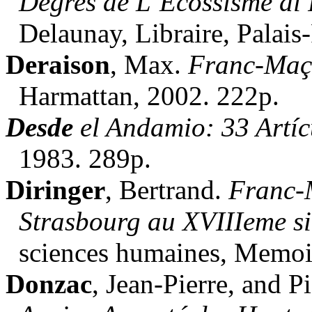
Degres de L’Ecossisme di R
Delaunay, Libraire, Palais
Deraison
, Max.
Franc-Maç
Harmattan, 2002. 222p.
Desde
el Andamio: 33 Artí
1983. 289p.
Diringer
, Bertrand.
Franc-M
Strasbourg au XVIIIeme si
sciences humaines, Memoir
Donzac
, Jean-Pierre, and P