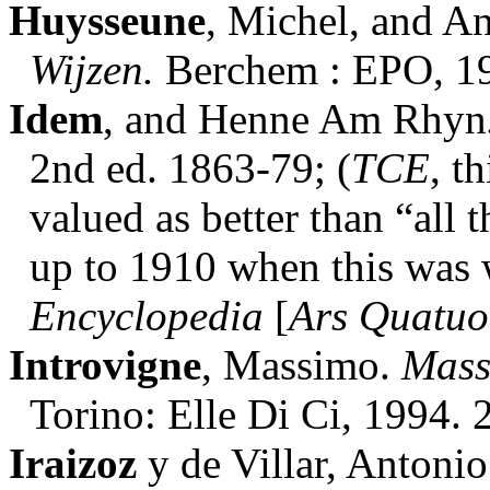
Huysseune
, Michel, and A
Wijzen.
Berchem : EPO, 19
Idem
, and Henne Am Rhyn
2nd ed. 1863-79; (
TCE
, t
valued as better than “all
up to 1910 when this was 
Encyclopedia
[
Ars
Quatuo
Introvigne
, Massimo.
Mass
Torino: Elle Di Ci, 1994. 
Iraizoz
y de Villar, Antoni