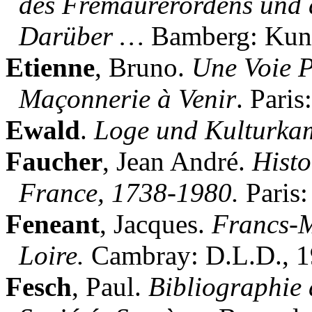
des Fremaurerordens und 
Darüber …
Bamberg: Kunz
Etienne
, Bruno.
Une Voie P
Maçonnerie à Venir
. Pari
Ewald
.
Loge und Kulturka
Faucher
, Jean André.
Histo
France, 1738-1980.
Paris:
Feneant
, Jacques.
Francs-M
Loire.
Cambray: D.L.D., 1
Fesch
, Paul.
Bibliographie 