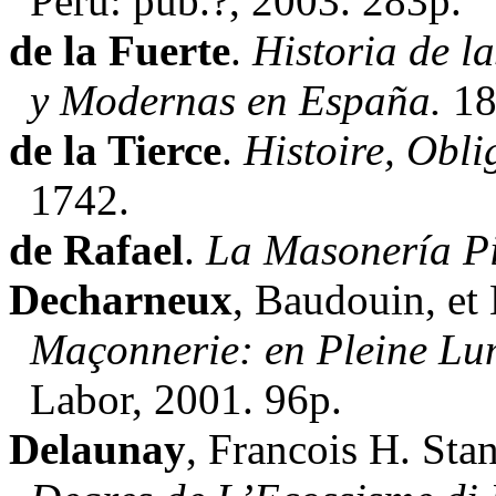
Perú: pub.?, 2003. 283p.
de la Fuerte
.
Historia de l
y Modernas en España.
18
de la Tierce
.
Histoire, Oblig
1742.
de Rafael
.
La Masonería Pi
Decharneux
, Baudouin, et
Maçonnerie: en Pleine Lu
Labor, 2001. 96p.
Delaunay
, Francois H. Sta