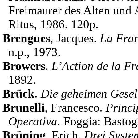
Freimaurer des Alten un
Ritus, 1986. 120p.
Brengues
, Jacques.
La Fran
n.p., 1973.
Browers
.
L’Action de la Fr
1892.
Brück
.
Die geheimen Gesell
Brunelli
, Francesco.
Princi
Operativa
. Foggia: Bastog
Brüning
, Erich.
Drei Syste