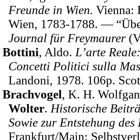
Freunde in Wien.
Vienna: 
Wien, 1783-1788. — “Über
Journal für Freymaurer
(V
Bottini
, Aldo.
L’arte Reale:
Concetti Politici sulla Ma
Landoni, 1978. 106p. Scott
Brachvogel
, K. H. Wolfga
Wolter
.
Historische Beitr
Sowie zur Entstehung des 
Frankfurt/Main: Selbstver