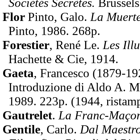
Sociétés Secrètes.
Brussels
Flor
Pinto, Galo.
La Muerte
Pinto, 1986. 268p.
Forestier
, René Le.
Les Ill
Hachette & Cie, 1914.
Gaeta
, Francesco (1879-19
Introduzione di Aldo A. M
1989. 223p. (1944, ristamp
Gautrelet
.
La Franc-Maçonn
Gentile
, Carlo.
Dal Maestro