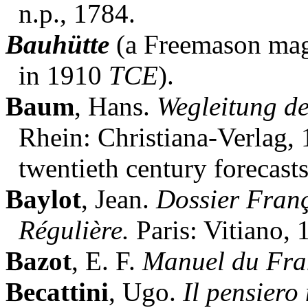
n.p., 1784.
Bauhütte
(a Freemason mag
in 1910
TCE
).
Baum
, Hans.
Wegleitung de
Rhein: Christiana-Verlag, 
twentieth century forecast
Baylot
, Jean.
Dossier Fran
Régulière.
Paris: Vitiano, 
Bazot
, E. F.
Manuel du Fr
Becattini
, Ugo.
Il pensiero