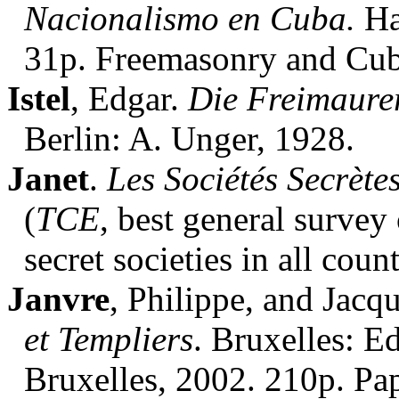
Nacionalismo en Cuba.
Ha
31p. Freemasonry and Cub
Istel
, Edgar.
Die Freimaurer
Berlin: A. Unger, 1928.
Janet
.
Les Sociétés Secrètes
(
TCE
, best general survey
secret societies in all count
Janvre
, Philippe, and Jacq
et Templiers
. Bruxelles: Ed
Bruxelles, 2002. 210p. Pap