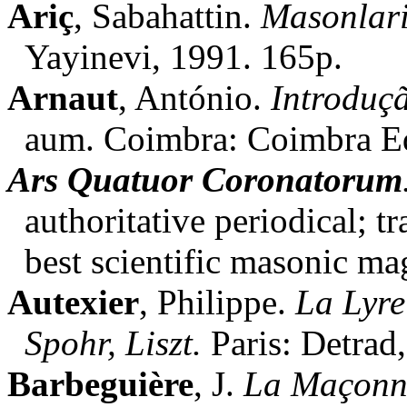
Ariç
, Sabahattin.
Masonlar
Yayinevi, 1991. 165p.
Arnaut
, António.
Introduç
aum. Coimbra: Coimbra Ed
Ars Quatuor Coronatorum
authoritative periodical; 
best scientific masonic ma
Autexier
, Philippe.
La Lyr
Spohr, Liszt.
Paris: Detrad,
Barbeguière
, J.
La Maçonn