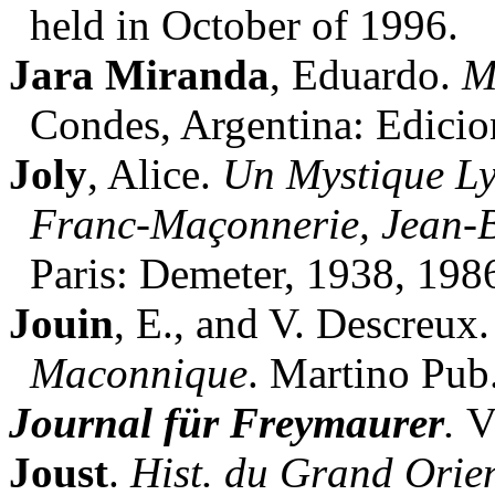
held in October of 1996.
Jara Miranda
, Eduardo.
M
Condes, Argentina: Edicio
Joly
, Alice.
Un Mystique Lyo
Franc-Maçonnerie, Jean-B
Paris: Demeter, 1938, 198
Jouin
, E., and V. Descreux
Maconnique
. Martino Pub
Journal für Freymaurer
.
V
Joust
.
Hist. du Grand Orie