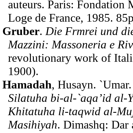
auteurs. Paris: Fondation
Loge de France, 1985. 85p
Gruber
.
Die Frmrei und di
Mazzini: Massoneria e Riv
revolutionary work of Ital
1900).
Hamadah
, Husayn. `Umar
Silatuha bi-al-`aqa’id al
Khitatuha li-taqwid al-Mu
Masihiyah
. Dimashq: Dar 