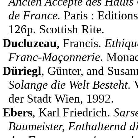
Ancien Accepté des Hauts
de France.
Paris : Edition
126p. Scottish Rite.
Ducluzeau
, Francis.
Ethique
Franc-Maçonnerie
. Monac
Düriegl
, Günter, and Susan
Solange die Welt Besteht.
V
der Stadt Wien, 1992.
Ebers
, Karl Friedrich.
Sars
Baumeister, Enthalternd d