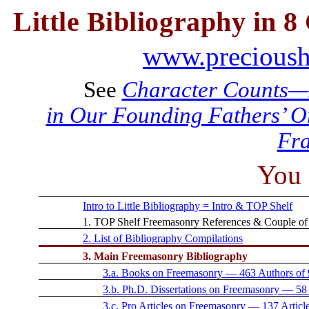
Little
Bibliography
in 8
www.precioushe
See
Character Counts—F
in Our Founding Fathers’ Or
Fra
You 
Intro to Little Bibliography = Intro & TOP Shelf
1. TOP Shelf Freemasonry References & Couple of
2. List of Bibliography Compilations
3. Main Freemasonry Bibliography
3.a. Books on Freemasonry — 463 Authors of
3.b. Ph.D. Dissertations on Freemasonry — 58
3.c. Pro Articles on Freemasonry — 137 Artic