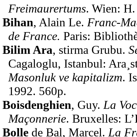
Freimaurertums
. Wien: H.
Bihan
, Alain Le.
Franc-Maç
de France.
Paris: Biblioth
Bilim Ara
, stirma Grubu.
S
Cagaloglu, Istanbul: Ara¸
Masonluk ve kapitalizm
. I
1992. 560p.
Boisdenghien
, Guy.
La Voc
Maçonnerie
. Bruxelles: L
Bolle
de Bal, Marcel.
La Fr