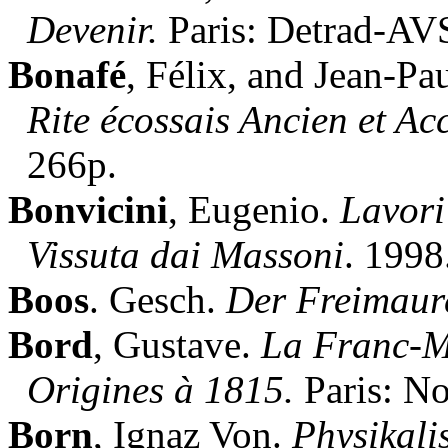
Devenir.
Paris: Detrad-AV
Bonafé
, Félix, and Jean-Pa
Rite écossais Ancien et Ac
266p.
Bonvicini
, Eugenio.
Lavori
Vissuta dai Massoni
. 1998
Boos
. Gesch.
Der
Freimaur
Bord
, Gustave.
La Franc-M
Origines à 1815.
Paris: No
Born
, Ignaz Von.
Physikali