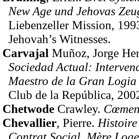
New Age und Jehovas Ze
Liebenzeller Mission, 19
Jehovah’s Witnesses.
Carvajal
Muñoz, Jorge He
Sociedad Actual: Interven
Maestro de la Gran Logia 
Club de la República, 200
Chetwode
Crawley.
Cœment
Chevallier
, Pierre.
Histoire
Contrat Social, Mère Loge