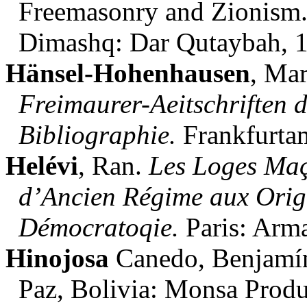
Freemasonry and Zionis
Dimashq: Dar Qutaybah, 1
Hänsel-Hohenhausen
, Ma
Freimaurer-Aeitschriften 
Bibliographie.
Frankfurtam
Helévi
, Ran.
Les Loges Maç
d’Ancien Régime aux Origi
Démocratoqie.
Paris: Arm
Hinojosa
Canedo, Benjamí
Paz, Bolivia: Monsa Produ