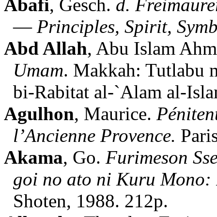
Abafi
, Gesch.
d. Freimaure
—
Principles, Spirit, Sy
Abd Allah
, Abu Islam Ah
Umam
. Makkah: Tutlabu m
bi-Rabitat al-`Alam al-Isl
Agulhon
, Maurice.
Péniten
l’Ancienne Provence.
Paris
Akama
, Go.
Furimeson Sse
goi no ato ni Kuru Mono:
Shoten, 1988. 212p.