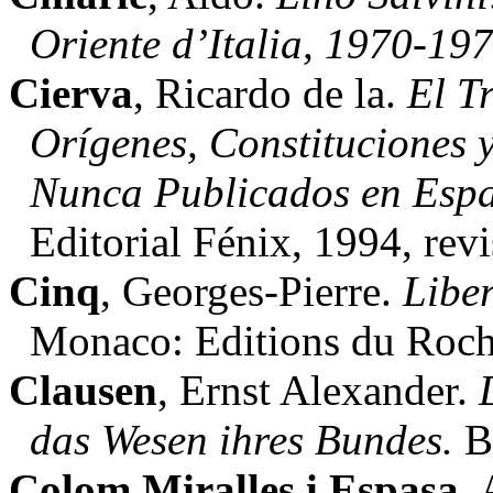
Oriente d’Italia, 1970-19
Cierva
, Ricardo de la.
El T
Orígenes, Constituciones 
Nunca Publicados en Esp
Editorial Fénix, 1994, rev
Cinq
, Georges-Pierre.
Libe
Monaco: Editions du Roch
Clausen
, Ernst Alexander.
D
das Wesen ihres Bundes.
Be
Colom Miralles i Espasa
,